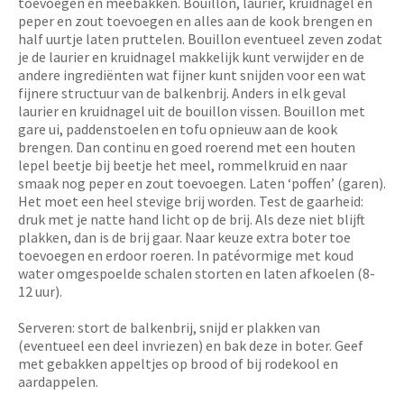
toevoegen en meebakken. Bouillon, laurier, kruidnagel en
peper en zout toevoegen en alles aan de kook brengen en
half uurtje laten pruttelen. Bouillon eventueel zeven zodat
je de laurier en kruidnagel makkelijk kunt verwijder en de
andere ingrediënten wat fijner kunt snijden voor een wat
fijnere structuur van de balkenbrij. Anders in elk geval
laurier en kruidnagel uit de bouillon vissen. Bouillon met
gare ui, paddenstoelen en tofu opnieuw aan de kook
brengen. Dan continu en goed roerend met een houten
lepel beetje bij beetje het meel, rommelkruid en naar
smaak nog peper en zout toevoegen. Laten ‘poffen’ (garen).
Het moet een heel stevige brij worden. Test de gaarheid:
druk met je natte hand licht op de brij. Als deze niet blijft
plakken, dan is de brij gaar. Naar keuze extra boter toe
toevoegen en erdoor roeren. In patévormige met koud
water omgespoelde schalen storten en laten afkoelen (8-
12 uur).
Serveren: stort de balkenbrij, snijd er plakken van
(eventueel een deel invriezen) en bak deze in boter. Geef
met gebakken appeltjes op brood of bij rodekool en
aardappelen.