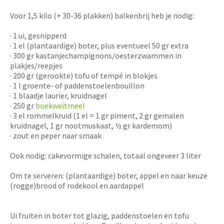
Voor 1,5 kilo (+ 30-36 plakken) balkenbrij heb je nodig:
· 1 ui, gesnipperd
· 1 el (plantaardige) boter, plus eventueel 50 gr extra
· 300 gr kastanjechampignons/oesterzwammen in
plakjes/reepjes
· 200 gr (gerookte) tofu of tempé in blokjes
· 1 l groente- of paddenstoelenbouillon
· 1 blaadje laurier, kruidnagel
· 250 gr
boekweitmeel
· 3 el rommelkruid (1 el = 1 gr piment, 2 gr gemalen
kruidnagel, 1 gr nootmuskaat, ½ gr kardemom)
· zout en peper naar smaak
Ook nodig: cakevormige schalen, totaal ongeveer 3 liter
Om te serveren: (plantaardige) boter, appel en naar keuze
(rogge)brood of rodekool en aardappel
Ui fruiten in boter tot glazig, paddenstoelen en tofu