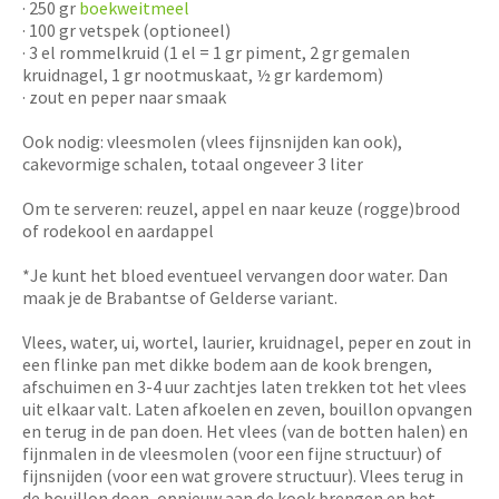
· 250 gr
boekweitmeel
· 100 gr vetspek (optioneel)
· 3 el rommelkruid (1 el = 1 gr piment, 2 gr gemalen
kruidnagel, 1 gr nootmuskaat, ½ gr kardemom)
· zout en peper naar smaak
Ook nodig: vleesmolen (vlees fijnsnijden kan ook),
cakevormige schalen, totaal ongeveer 3 liter
Om te serveren: reuzel, appel en naar keuze (rogge)brood
of rodekool en aardappel
*Je kunt het bloed eventueel vervangen door water. Dan
maak je de Brabantse of Gelderse variant.
Vlees, water, ui, wortel, laurier, kruidnagel, peper en zout in
een flinke pan met dikke bodem aan de kook brengen,
afschuimen en 3-4 uur zachtjes laten trekken tot het vlees
uit elkaar valt. Laten afkoelen en zeven, bouillon opvangen
en terug in de pan doen. Het vlees (van de botten halen) en
fijnmalen in de vleesmolen (voor een fijne structuur) of
fijnsnijden (voor een wat grovere structuur). Vlees terug in
de bouillon doen, opnieuw aan de kook brengen en het