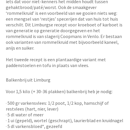
iets dat voor niet-kenners het midden houdt tussen
gehaktbrood/paté/worst. Ook de smaakgever
‘rommelkruid’ is een voorbeeld van we gooien niets weg:
een mengsel van ‘restjes’ specerijen dat van huis tot huis
verschilt. Dit Limburgse recept voor kroeboet of karboet is
van generatie op generatie doorgegeven en het
rommelkruid is van slagerij Coopmans in Venlo. Er bestaan
ook varianten van rommelkruid met bijvoorbeeld kaneel,
anijs en suiker.
Het tweede recept is een plantaardige variant met
paddenstoelen en tofu in plaats van vlees.
Balkenbrij uit Limburg
Voor 1,5 kilo (+ 30-36 plakken) balkenbrij heb je nodig:
· 500 gr varkensvlees: 1/2 poot, 1/2 kop, hamschijf of
restvlees (hart, nier, lever)
· 5 dl water of meer
· 1 ui (gepeld), wortel (geschrapt), laurierblad en kruidnagel
· 5 dl varkensbloed*, gezeefd