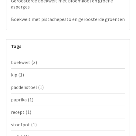
Geroosterde boekweit met bloemkool en groene
asperges
Boekweit met pistachepesto en geroosterde groenten
Tags
boekweit
(3)
kip
(1)
paddenstoel
(1)
paprika
(1)
recept
(1)
stoofpot
(1)