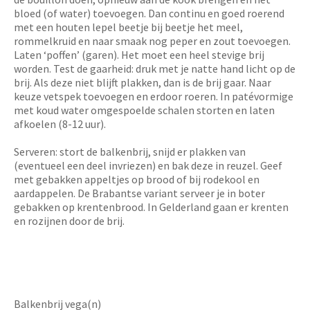
bloed (of water) toevoegen. Dan continu en goed roerend
met een houten lepel beetje bij beetje het meel,
rommelkruid en naar smaak nog peper en zout toevoegen.
Laten ‘poffen’ (garen). Het moet een heel stevige brij
worden. Test de gaarheid: druk met je natte hand licht op de
brij. Als deze niet blijft plakken, dan is de brij gaar. Naar
keuze vetspek toevoegen en erdoor roeren. In patévormige
met koud water omgespoelde schalen storten en laten
afkoelen (8-12 uur).
Serveren: stort de balkenbrij, snijd er plakken van
(eventueel een deel invriezen) en bak deze in reuzel. Geef
met gebakken appeltjes op brood of bij rodekool en
aardappelen. De Brabantse variant serveer je in boter
gebakken op krentenbrood. In Gelderland gaan er krenten
en rozijnen door de brij.
Balkenbrij vega(n)