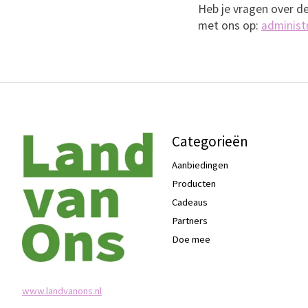
Heb je vragen over d
met ons op:
administ
Categorieën
Aanbiedingen
Producten
Cadeaus
Partners
Doe mee
www.landvanons.nl