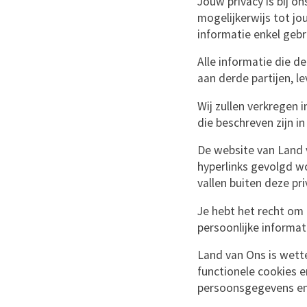
Jouw privacy is bij 
mogelijkerwijs tot jo
informatie enkel gebru
Alle informatie die d
aan derde partijen, l
Wij zullen verkregen 
die beschreven zijn in
De website van Land 
hyperlinks gevolgd w
vallen buiten deze pri
Je hebt het recht om 
persoonlijke informat
Land van Ons is wette
functionele cookies 
persoonsgegevens en z