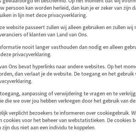
ons gewaarborgd en beschermd. Op het moment dat wij informa
uw persoon kan worden herleid, dan kun je er zeker van zijn 
iken in lijn met deze privacyverklaring.
eze website passeert zullen wij alleen gebruiken en zullen wi
everanciers of klanten van Land van Ons.
informatie nooit langer vasthouden dan nodig en alleen gebr
 deze privacyverklaring.
van Ons bevat hyperlinks naar andere websites. Op het mom
orden, dan verlaat je de website. De toegang en het gebruik
vacyverklaring.
toegang, aanpassing of verwijdering te vragen en te verkrij
ie die we over jou hebben verkregen door het gebruik van de
lijk verplicht bezoekers te informeren over cookiegebruik. W
en cookies voor het beheer van webstatistieken. De cookies
ijn dus niet aan een individu te koppelen.