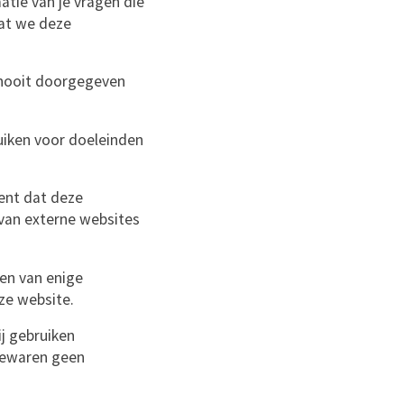
tie van je vragen die
dat we deze
j nooit doorgegeven
uiken voor doeleinden
ent dat deze
 van externe websites
gen van enige
ze website.
ij gebruiken
 bewaren geen