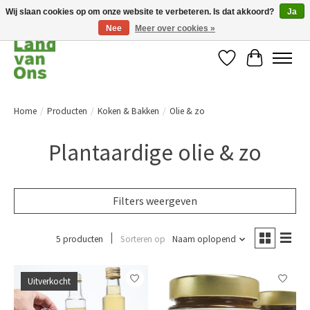
Wij slaan cookies op om onze website te verbeteren. Is dat akkoord?
Ja
Nee
Meer over cookies »
Verlanglijst
Winkelwag
Home
/
Producten
/
Koken & Bakken
/
Olie & zo
Plantaardige olie & zo
Filters weergeven
5 producten
Sorteren op
Naam oplopend
Uitverkocht