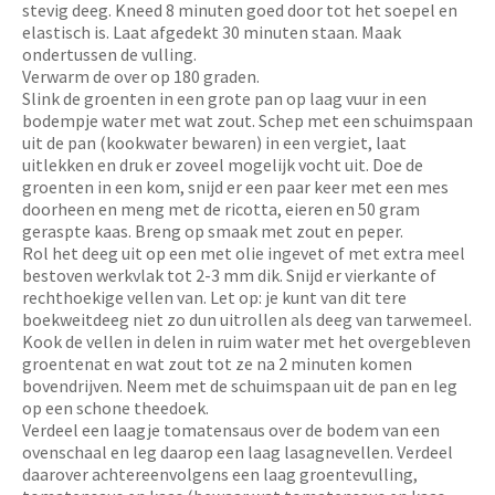
stevig deeg. Kneed 8 minuten goed door tot het soepel en
elastisch is. Laat afgedekt 30 minuten staan. Maak
ondertussen de vulling.
Verwarm de over op 180 graden.
Slink de groenten in een grote pan op laag vuur in een
bodempje water met wat zout. Schep met een schuimspaan
uit de pan (kookwater bewaren) in een vergiet, laat
uitlekken en druk er zoveel mogelijk vocht uit. Doe de
groenten in een kom, snijd er een paar keer met een mes
doorheen en meng met de ricotta, eieren en 50 gram
geraspte kaas. Breng op smaak met zout en peper.
Rol het deeg uit op een met olie ingevet of met extra meel
bestoven werkvlak tot 2-3 mm dik. Snijd er vierkante of
rechthoekige vellen van. Let op: je kunt van dit tere
boekweitdeeg niet zo dun uitrollen als deeg van tarwemeel.
Kook de vellen in delen in ruim water met het overgebleven
groentenat en wat zout tot ze na 2 minuten komen
bovendrijven. Neem met de schuimspaan uit de pan en leg
op een schone theedoek.
Verdeel een laagje tomatensaus over de bodem van een
ovenschaal en leg daarop een laag lasagnevellen. Verdeel
daarover achtereenvolgens een laag groentevulling,