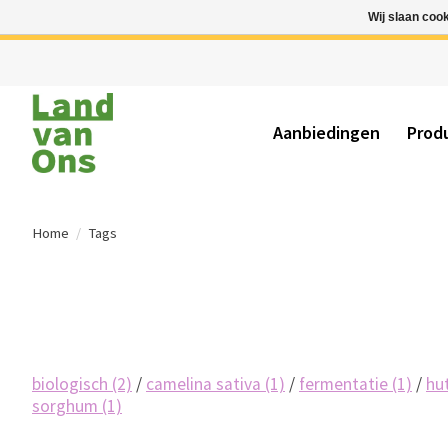
Wij slaan coo
Aanbiedingen
Prod
Home
/
Tags
biologisch
(2)
/
camelina sativa
(1)
/
fermentatie
(1)
/
hu
sorghum
(1)