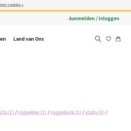
over cookies »
Aanmelden / Inloggen
ten
Land van Ons
asta
(1)
/
roggebier
(1)
/
roggebock
(1)
/
scoby
(1)
/