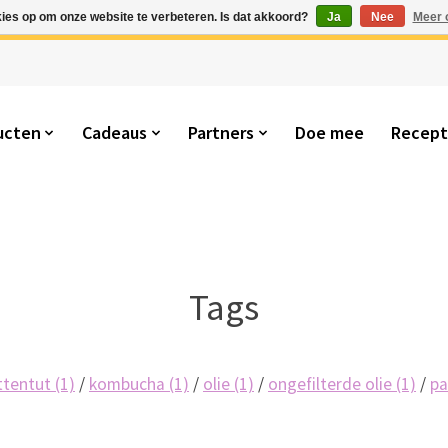
kies op om onze website te verbeteren. Is dat akkoord?
Ja
Nee
Meer 
ucten
Cadeaus
Partners
Doe mee
Recep
Tags
ttentut
(1)
/
kombucha
(1)
/
olie
(1)
/
ongefilterde olie
(1)
/
p